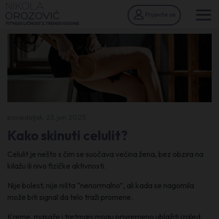
Prijavite se
ponedeljak, 23. jun 2025.
Kako skinuti celulit?
Celulit je nešto s čim se suočava većina žena, bez obzira na
kilažu ili nivo fizičke aktivnosti.
Nije bolest, nije ništa “nenormalno”, ali kada se nagomila
može biti signal da telo traži promene.
Kreme, masaže i tretmani mogu privremeno ublažiti izgled