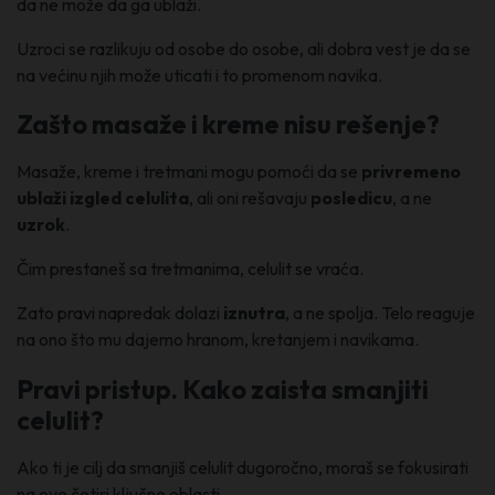
da ne može da ga ublaži.
Uzroci se razlikuju od osobe do osobe, ali dobra vest je da se
na većinu njih može uticati i to promenom navika.
Zašto masaže i kreme nisu rešenje?
Masaže, kreme i tretmani mogu pomoći da se
privremeno
ublaži izgled celulita
, ali oni rešavaju
posledicu
, a ne
uzrok
.
Čim prestaneš sa tretmanima, celulit se vraća.
Zato pravi napredak dolazi
iznutra
, a ne spolja. Telo reaguje
na ono što mu dajemo hranom, kretanjem i navikama.
Pravi pristup. Kako zaista smanjiti
celulit?
Ako ti je cilj da smanjiš celulit dugoročno, moraš se fokusirati
na ove četiri ključne oblasti