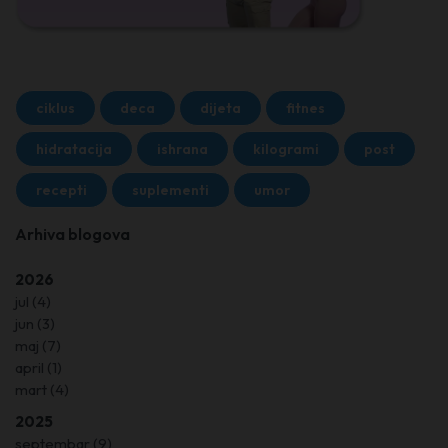
ciklus
deca
dijeta
fitnes
hidratacija
ishrana
kilogrami
post
recepti
suplementi
umor
Arhiva blogova
2026
jul
(4)
jun
(3)
maj
(7)
april
(1)
mart
(4)
2025
septembar
(9)