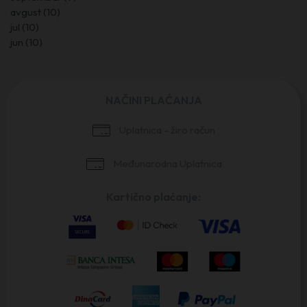
avgust
(10)
jul
(10)
jun
(10)
NAČINI PLAĆANJA
Uplatnica - žiro račun
Međunarodna Uplatnica
Kartično plaćanje: