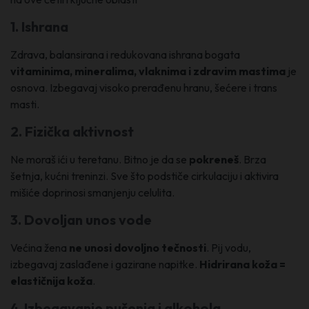
1. Ishrana
Zdrava, balansirana i redukovana ishrana bogata
vitaminima, mineralima, vlaknima i zdravim mastima
je
osnova. Izbegavaj visoko prerađenu hranu, šećere i trans
masti.
2. Fizička aktivnost
Ne moraš ići u teretanu. Bitno je da se
pokreneš
. Brza
šetnja, kućni treninzi. Sve što podstiče cirkulaciju i aktivira
mišiće doprinosi smanjenju celulita.
3. Dovoljan unos vode
Većina žena
ne unosi dovoljno tečnosti
. Pij vodu,
izbegavaj zaslađene i gazirane napitke.
Hidrirana koža =
elastičnija koža
.
4. Izbegavanje pušenja i alkohola