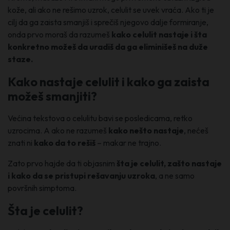
kože, ali ako ne rešimo uzrok, celulit se uvek vraća. Ako ti je
cilj da ga zaista smanjiš i sprečiš njegovo dalje formiranje,
onda prvo moraš da razumeš
kako celulit nastaje i šta
konkretno možeš da uradiš da ga eliminišeš na duže
staze.
Kako nastaje celulit i kako ga zaista
možeš smanjiti?
Većina tekstova o celulitu bavi se posledicama, retko
uzrocima. A ako ne razumeš
kako nešto nastaje
, nećeš
znati ni
kako da to rešiš
– makar ne trajno.
Zato prvo hajde da ti objasnim
šta je celulit, zašto nastaje
i kako da se pristupi rešavanju uzroka
, a ne samo
površnih simptoma.
Šta je celulit?