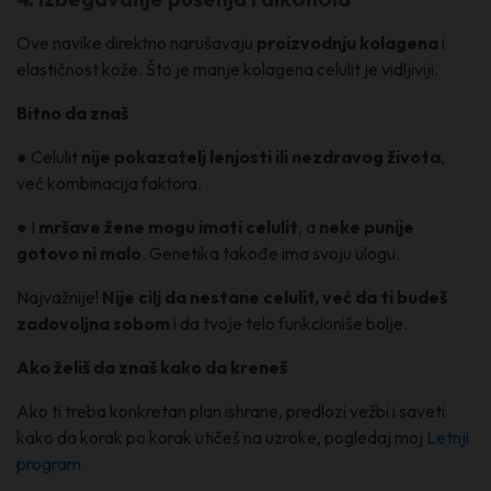
Ove navike direktno narušavaju
proizvodnju kolagena
i
elastičnost kože. Što je manje kolagena celulit je vidljiviji.
Bitno da znaš
● Celulit
nije pokazatelj lenjosti ili nezdravog života
,
već kombinacija faktora.
● I
mršave žene mogu imati celulit
, a
neke punije
gotovo ni malo
. Genetika takođe ima svoju ulogu.
Najvažnije!
Nije cilj da nestane celulit, već da ti budeš
zadovoljna sobom
i da tvoje telo funkcioniše bolje.
Ako želiš da znaš kako da kreneš
Ako ti treba konkretan plan ishrane, predlozi vežbi i saveti
kako da korak po korak utičeš na uzroke, pogledaj moj
Letnji
program