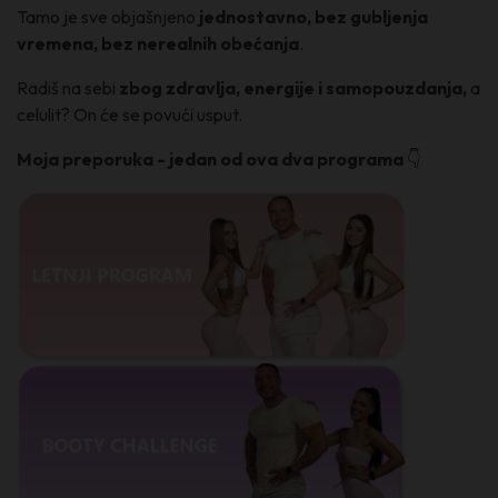
Tamo je sve objašnjeno
jednostavno, bez gubljenja
vremena, bez nerealnih obećanja
.
Radiš na sebi
zbog zdravlja, energije i samopouzdanja,
a
celulit? On će se povući usput.
Moja preporuka - jedan od ova dva programa
👇