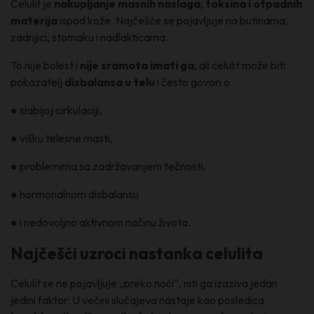
Celulit je
nakupljanje masnih naslaga, toksina i otpadnih
materija
ispod kože. Najčešće se pojavljuje na butinama,
zadnjici, stomaku i nadlakticama.
To nije bolest i
nije sramota imati ga
, ali celulit može biti
pokazatelj
disbalansa u telu
i često govori o
● slabijoj cirkulaciji,
● višku telesne masti,
● problemima sa zadržavanjem tečnosti,
● hormonalnom disbalansu
● i nedovoljno aktivnom načinu života.
Najčešći uzroci nastanka celulita
Celulit se ne pojavljuje „preko noći“, niti ga izaziva jedan
jedini faktor. U većini slučajeva nastaje kao posledica