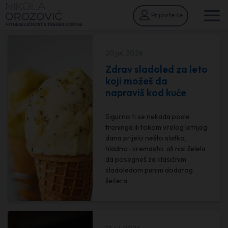
Prijavite se
20 jul, 2026
Zdrav sladoled za leto
koji možeš da
napraviš kod kuće
Sigurno ti se nekada posle
treninga ili tokom vrelog letnjeg
dana prijelo nešto slatko,
hladno i kremasto, ali nisi želela
da posegneš za klasičnim
sladoledom punim dodatog
šećera.