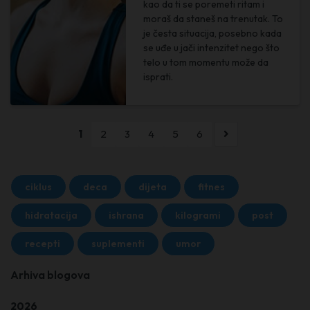
kao da ti se poremeti ritam i
moraš da staneš na trenutak. To
je česta situacija, posebno kada
se uđe u jači intenzitet nego što
telo u tom momentu može da
isprati.
1
2
3
4
5
6
ciklus
deca
dijeta
fitnes
hidratacija
ishrana
kilogrami
post
recepti
suplementi
umor
Arhiva blogova
2026