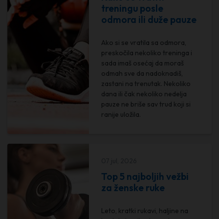
treningu posle
odmora ili duže pauze
Ako si se vratila sa odmora,
preskočila nekoliko treninga i
sada imaš osećaj da moraš
odmah sve da nadoknadiš,
zastani na trenutak. Nekoliko
dana ili čak nekoliko nedelja
pauze ne briše sav trud koji si
ranije uložila.
07 jul, 2026
Top 5 najboljih vežbi
za ženske ruke
Leto, kratki rukavi, haljine na