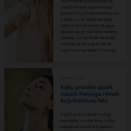
Ako treniraš ili pokušavaš da
središ ishranu, sigurno si bar
jednom čuo ili čula različite priče
o kiselој vodi. Neki kažu da je
odlična za hidrataciju, drugi je
izbegavaju jer navodno nadima
stomak, a treći tvrde da može
da utiče na varenje ili čak da
usporava napredak u treningu.
25 maj, 2026
Kako pravilno disati
tokom treninga i imati
bolju kontrolu tela
Desi ti se da kreneš trening
normalno, sve ide okej, i onda
odjednom osetiš vrtoglavicu,