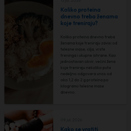
13 jul, 2026
Koliko proteina
dnevno treba ženama
koje treniraju?
Koliko proteina dnevno treba
ženama koje treniraju zavisi od
telesne mase, cilja, vrste
treninga i ukupne ishrane. Kao
jednostavan okvir, većini žena
koje treniraju nekoliko puta
nedeljno odgovara unos od
oko 1,2 do 2 g proteina po
kilogramu telesne mase
dnevno.
09 jul, 2026
Kako se vratiti