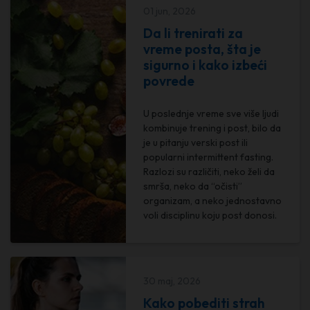
01 jun, 2026
Da li trenirati za
vreme posta, šta je
sigurno i kako izbeći
povrede
U poslednje vreme sve više ljudi
kombinuje trening i post, bilo da
je u pitanju verski post ili
popularni intermittent fasting.
Razlozi su različiti, neko želi da
smrša, neko da “očisti”
organizam, a neko jednostavno
voli disciplinu koju post donosi.
30 maj, 2026
Kako pobediti strah