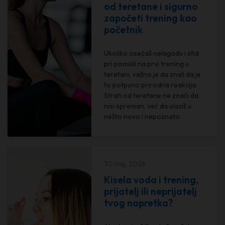
od teretane i sigurno
započeti trening kao
početnik
Ukoliko osećaš nelagodu i stid
pri pomisli na prvi trening u
teretani, važno je da znaš da je
to potpuno prirodna reakcija.
Strah od teretane ne znači da
nisi spreman, već da ulaziš u
nešto novo i nepoznato.
30 maj, 2026
Kisela voda i trening,
prijatelj ili neprijatelj
tvog napretka?