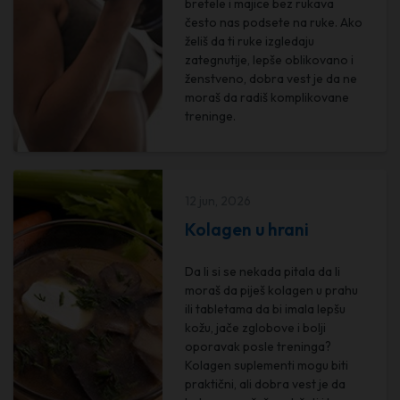
bretele i majice bez rukava
često nas podsete na ruke. Ako
želiš da ti ruke izgledaju
zategnutije, lepše oblikovano i
ženstveno, dobra vest je da ne
moraš da radiš komplikovane
treninge.
12 jun, 2026
Kolagen u hrani
Da li si se nekada pitala da li
moraš da piješ kolagen u prahu
ili tabletama da bi imala lepšu
kožu, jače zglobove i bolji
oporavak posle treninga?
Kolagen suplementi mogu biti
praktični, ali dobra vest je da