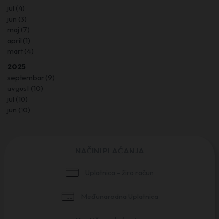
jul
(4)
jun
(3)
maj
(7)
april
(1)
mart
(4)
2025
septembar
(9)
avgust
(10)
jul
(10)
jun
(10)
NAČINI PLAĆANJA
Uplatnica - žiro račun
Međunarodna Uplatnica