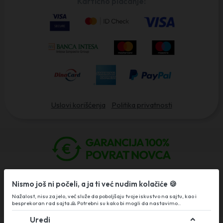
Kartično plaćanje:
Uslovi korišćenja
Politika privatnosti
OROZOVIĆ FITNESS doo
Nismo još ni počeli, a ja ti već nudim kolačiće 🍪
PIB:
113593933
MB:
21894664
Nažalost, nisu za jelo, već služe da poboljšaju tvoje iskustvo na sajtu, kao i
besprekoran rad sajta 🙏 Potrebni su kako bi mogli da nastavimo..
Copyright 2022. Nikola Orozovic. Sva prava zadržana
Uredi