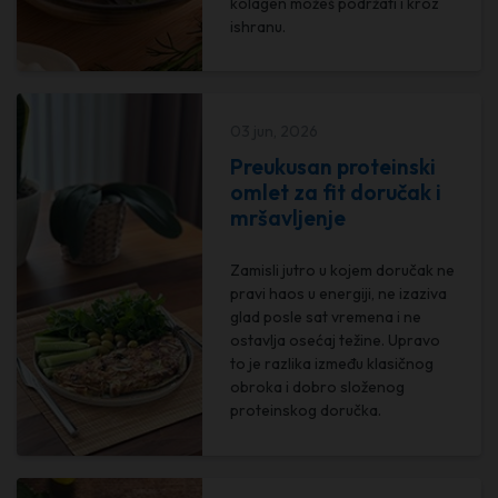
kolagen možeš podržati i kroz
ishranu.
03 jun, 2026
Preukusan proteinski
omlet za fit doručak i
mršavljenje
Zamisli jutro u kojem doručak ne
pravi haos u energiji, ne izaziva
glad posle sat vremena i ne
ostavlja osećaj težine. Upravo
to je razlika između klasičnog
obroka i dobro složenog
proteinskog doručka.