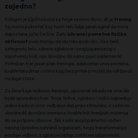
zajedno?
Kolagen je ključna baza za tvoje vezivno tkivo, ali je
trening
taj moćni pokretač koji tvom telu šalje jasan signal da mora
dapostane jačei čvršće. Zato
ishrana i pametna fizička
aktivnost
uvek moraju da idu ruku pod ruku. Ako želiš
zategnuto telo, zdrave zglobove i onajsjajanosećaj u
sopstvenoj koži, nije dovoljno da samo piješ suplemente.
Potreban ti je jasan plan treninga, adekvatan unos proteina,
kvalitetanodmor i rutina koju bez pritiska možeš da održavaš
na duge staze.
Za žene koje redovno treniraju, oporavak nikada ne sme da
bude sporedna stvar. Tvoje tetive, zglobovi i mišići napreduju
jedino kada im kroz vežbanje daš pravi stimulans, a zatim im
obezbediš dovoljno vremena i kvalitetnih hranljivih materija
da se potpuno obnove. Tek kada spojiš pametno vođen
trening i pravilno nahraniš organizam, tvoja transformacija
postaje vidljiva, a zglobovi ostaju zaštićeni od povreda.