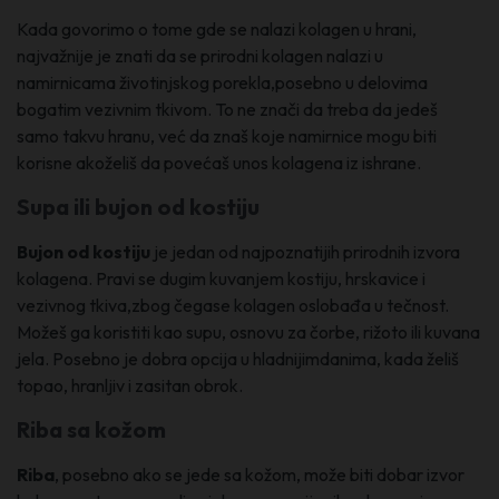
Kada govorimo o tome gde se nalazi kolagen u hrani,
najvažnije je znati da se prirodni kolagen nalazi u
namirnicama životinjskog porekla,posebno u delovima
bogatim vezivnim tkivom. To ne znači da treba da jedeš
samo takvu hranu, već da znaš koje namirnice mogu biti
korisne akoželiš da povećaš unos kolagena iz ishrane.
Supa ili bujon od kostiju
Bujon od kostiju
je jedan od najpoznatijih prirodnih izvora
kolagena. Pravi se dugim kuvanjem kostiju, hrskavice i
vezivnog tkiva,zbog čegase kolagen oslobađa u tečnost.
Možeš ga koristiti kao supu, osnovu za čorbe, rižoto ili kuvana
jela. Posebno je dobra opcija u hladnijimdanima, kada želiš
topao, hranljiv i zasitan obrok.
Riba sa kožom
Riba
, posebno ako se jede sa kožom, može biti dobar izvor