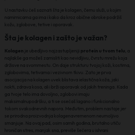
U nastavku ćeš saznati šta je kolagen, čemu služi, u kojim
namirnicama ga ima i kako da kroz obične obroke podržiš
kožu, zglobove, tetive i oporavak.
Šta je kolagen i zašto je važan?
Kolagen
je ubedljivo najzastupljeniji
protein u tvom telu
, a
najlakše ga možeš zamisliti kao nevidljivu, čvrstu mrežu koja
držisve na svommestu. On daje strukturu tvojoj koži, kostima,
zglobovima, tetivama i vezivnom tkivu. Zato je prva
asocijacija na kolagen uvek blistava ielastična koža, jaki
nokti, zdrava kosa, ali i brži oporavak od jakih treninga. Kada
ga tvoje telo ima dovoljno, zglobovi imaju
maksimalnupodršku, a ti se osećaš lagano i funkcionalno
tokom svakodnevnih napora. Međutim, problem nastaje jer
se prirodna proizvodnja kolagenavremenom neumoljivo
smanjuje. Na ovaj pad, osim samih godina, brutalno utiču
hroničan stres, manjak sna, previše šećera u ishrani