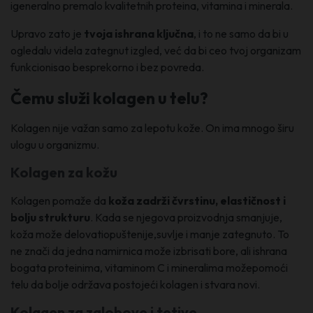
igeneralno premalo kvalitetnih proteina, vitamina i minerala.
Upravo zato je
tvoja ishrana ključna
, i to ne samo da bi u
ogledalu videla zategnut izgled, već da bi ceo tvoj organizam
funkcionisao besprekorno i bez povreda.
Čemu služi kolagen u telu?
Kolagen nije važan samo za lepotu kože. On ima mnogo širu
ulogu u organizmu.
Kolagen za kožu
Kolagen pomaže da
koža zadrži čvrstinu, elastičnost i
bolju strukturu
. Kada se njegova proizvodnja smanjuje,
koža može delovatiopuštenije,suvlje i manje zategnuto. To
ne znači da jedna namirnica može izbrisati bore, ali ishrana
bogata proteinima, vitaminom C i mineralima možepomoći
telu da bolje održava postojeći kolagen i stvara novi.
Kolagen za zglobove i tetive