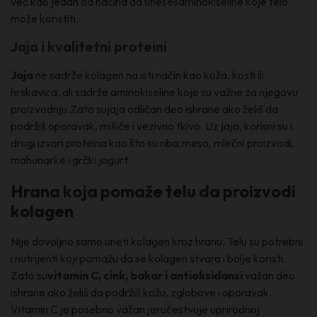
već kao jedan od načina da unesešaminokiseline koje telo
može koristiti.
Jaja i kvalitetni proteini
Jaja
ne sadrže kolagen na isti način kao koža, kosti ili
hrskavica, ali sadrže aminokiseline koje su važne za njegovu
proizvodnju.Zato sujaja odličan deo ishrane ako želiš da
podržiš oporavak, mišiće i vezivno tkivo. Uz jaja, korisni su i
drugi izvori proteina kao što su riba,meso, mlečni proizvodi,
mahunarke i grčki jogurt.
Hrana koja pomaže telu da proizvodi
kolagen
Nije dovoljno samo uneti kolagen kroz hranu. Telu su potrebni
i nutrijenti koji pomažu da se kolagen stvara i bolje koristi.
Zato su
vitamin C, cink, bakar i antioksidansi
važan deo
ishrane ako želiš da podržiš kožu, zglobove i oporavak.
Vitamin C je posebno važan jeručestvuje uprirodnoj