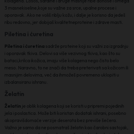
kolagena. Losos, sardine i druge masnije ribe donose i omega
3 masnekiseline,koje su važne za srce, upalne procese i
oporavak. Ako ne voliš riblju kožu, i dalje je korisno da jedeš
ribu redovno, jer dobijaš kvalitetneproteine i zdrave masti.
Piletina i ćuretina
Piletina i ćuretina
sadrže proteine koji su važni za izgradnju
i oporavak tkiva. Delovi sa više vezivnog tkiva, kao što su
bataci,krilca ikožica, imaju više kolagena nego čisto belo
meso. Naravno, to ne znači da treba preterivati sa kožicom ili
masnijim delovima, već da ihmožeš povremeno uklopiti u
izbalansiranu ishranu.
Želatin
Želatin
je oblik kolagena koji se koristi u pripremi pojedinih
jela i poslastica. Može biti koristan dodatak ishrani, posebno
akopravišdomaće verzije deserata bez previše šećera.
Važno je samo da ne posmatraš želatin kao čarobni sastojak,