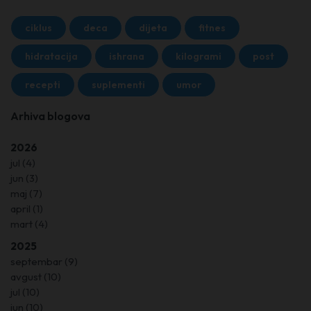
ciklus
deca
dijeta
fitnes
hidratacija
ishrana
kilogrami
post
recepti
suplementi
umor
Arhiva blogova
2026
jul
(4)
jun
(3)
maj
(7)
april
(1)
mart
(4)
2025
septembar
(9)
avgust
(10)
jul
(10)
jun
(10)