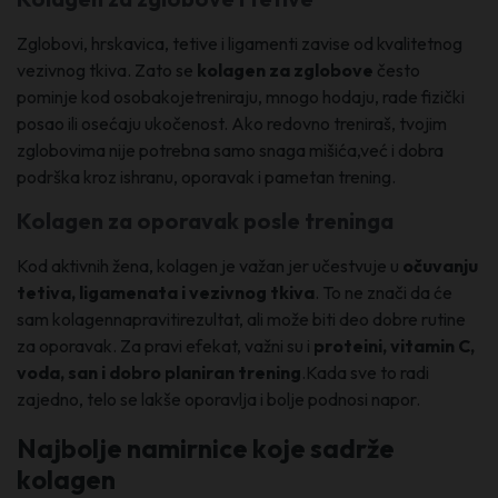
Zglobovi, hrskavica, tetive i ligamenti zavise od kvalitetnog
vezivnog tkiva. Zato se
kolagen za zglobove
često
pominje kod osobakojetreniraju, mnogo hodaju, rade fizički
posao ili osećaju ukočenost. Ako redovno treniraš, tvojim
zglobovima nije potrebna samo snaga mišića,već i dobra
podrška kroz ishranu, oporavak i pametan trening.
Kolagen za oporavak posle treninga
Kod aktivnih žena, kolagen je važan jer učestvuje u
očuvanju
tetiva, ligamenata i vezivnog tkiva
. To ne znači da će
sam kolagennapravitirezultat, ali može biti deo dobre rutine
za oporavak. Za pravi efekat, važni su i
proteini, vitamin C,
voda, san i dobro planiran trening
.Kada sve to radi
zajedno, telo se lakše oporavlja i bolje podnosi napor.
Najbolje namirnice koje sadrže
kolagen