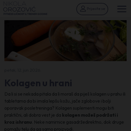
Prijavite se
petak, 12. jun 2026.
Kolagen u hrani
Da li si se nekada pitala da li moraš da piješ kolagen u prahu ili
tabletama da bi imala lepšu kožu, jače zglobove i bolji
oporavak posletreninga? Kolagen suplementi mogu biti
praktični, ali dobra vest je da
kolagen možeš podržati i
kroz ishranu
. Neke namirnice gasadržedirektno, dok druge
pomažu telu da ga samo proizvodi.