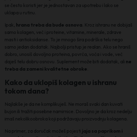
se često koristi jer je jednostavan za upotrebu i lako se
uklapa u rutinu.
Ipak,
hrana treba da bude osnova
. Kroz ishranu ne dobijaš
samo kolagen, već i proteine, vitamine, minerale, zdrave
masti i antioksidanse. To je mnogo šira podrška telu nego
samo jedan dodatak. Najbolji pristup je realan. Ako se hraniš
dobro, unosiš dovoljno proteina, povrća, voća i vode, već
daješ telu dobru osnovu. Suplement može biti dodatak, ali
ne
treba da zameni kvalitetne obroke
.
Kako da uklopiš kolagen u ishranu
tokom dana?
Najlakše je da ne komplikuješ. Ne moraš svaki dan kuvati
bujon ili tražiti posebne namirnice. Dovoljno je da kroz nedelju
imaš nekolikoobroka koji podržavaju proizvodnju kolagena.
Na primer, za doručak možeš pojesti
jaja sa paprikom i