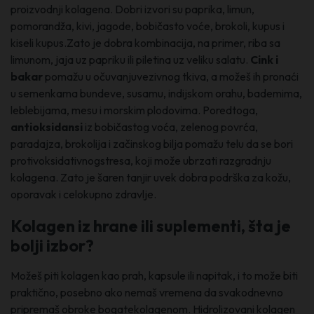
proizvodnji kolagena. Dobri izvori su paprika, limun,
pomorandža, kivi, jagode, bobičasto voće, brokoli, kupus i
kiseli kupus.Zato je dobra kombinacija, na primer, riba sa
limunom, jaja uz papriku ili piletina uz veliku salatu.
Cink i
bakar
pomažu u očuvanjuvezivnog tkiva, a možeš ih pronaći
u semenkama bundeve, susamu, indijskom orahu, bademima,
leblebijama, mesu i morskim plodovima. Poredtoga,
antioksidansi
iz bobičastog voća, zelenog povrća,
paradajza, brokolija i začinskog bilja pomažu telu da se bori
protivoksidativnogstresa, koji može ubrzati razgradnju
kolagena. Zato je šaren tanjir uvek dobra podrška za kožu,
oporavak i celokupno zdravlje.
Kolagen iz hrane ili suplementi, šta je
bolji izbor?
Možeš piti kolagen kao prah, kapsule ili napitak, i to može biti
praktično, posebno ako nemaš vremena da svakodnevno
pripremaš obroke bogatekolagenom. Hidrolizovani kolagen