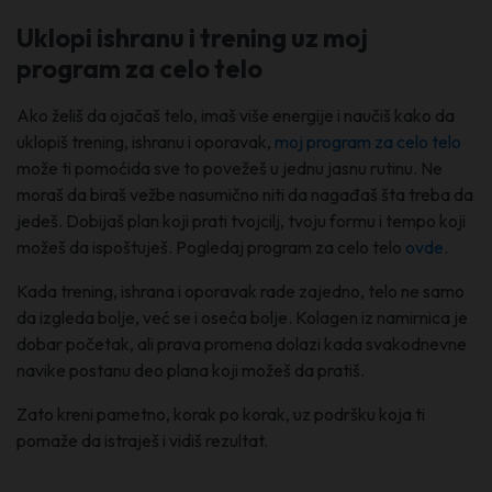
Uklopi ishranu i trening uz moj
program za celo telo
Ako želiš da ojačaš telo, imaš više energije i naučiš kako da
uklopiš trening, ishranu i oporavak,
moj program za celo telo
može ti pomoćida sve to povežeš u jednu jasnu rutinu. Ne
moraš da biraš vežbe nasumično niti da nagađaš šta treba da
jedeš. Dobijaš plan koji prati tvojcilj, tvoju formu i tempo koji
možeš da ispoštuješ. Pogledaj program za celo telo
ovde
.
Kada trening, ishrana i oporavak rade zajedno, telo ne samo
da izgleda bolje, već se i oseća bolje. Kolagen iz namirnica je
dobar početak, ali prava promena dolazi kada svakodnevne
navike postanu deo plana koji možeš da pratiš.
Zato kreni pametno, korak po korak, uz podršku koja ti
pomaže da istraješ i vidiš rezultat.