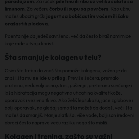
paradajzom
. Za ručak
piletinu ili ribu uz veliku salatu sa
limunom
. Za večeru
čorbu ili supu sa povrćem
. Kao užinu
možeš ubaciti grčki
jogurt sa bobičastim voćem ili šaku
orašastih plodova
.
Poenta nije da jedeš savršeno, već da često biraš namirnice
koje rade u tvoju korist.
Šta smanjuje kolagen u telu?
Osim što treba da znaš šta pomaže kolagenu, važno je da
znaš i šta mu
ne ide u prilog
. Previše šećera, premalo
proteina, nedovoljnosna,stres, pušenje, preterano sunčanje i
loša hidratacija mogu negativno uticati na kvalitet kože,
oporavak i vezivno tkivo. Ako želiš lepšukožu, jače zglobove i
bolji oporavak, ne gledaj samo šta možeš da dodaš, već i šta
možeš da smanjiš. Manje slatkiša, više vode, bolji san iredovni
obroci često naprave veću razliku nego što misliš.
Kolagen i trening, zašto su važni