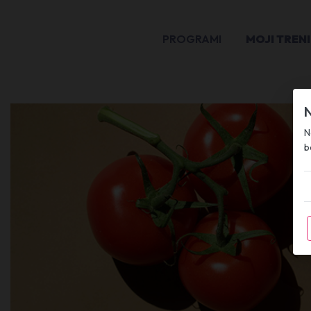
PROGRAMI
MOJI TRENI
N
N
b