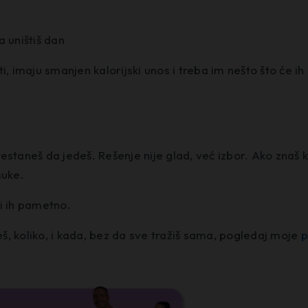
a uništiš dan
 imaju smanjen kalorijski unos i treba im nešto što će ih 
estaneš da jedeš. Rešenje nije glad, već izbor. Ako znaš 
muke.
ti ih pametno.
eš, koliko, i kada, bez da sve tražiš sama, pogledaj moje
p