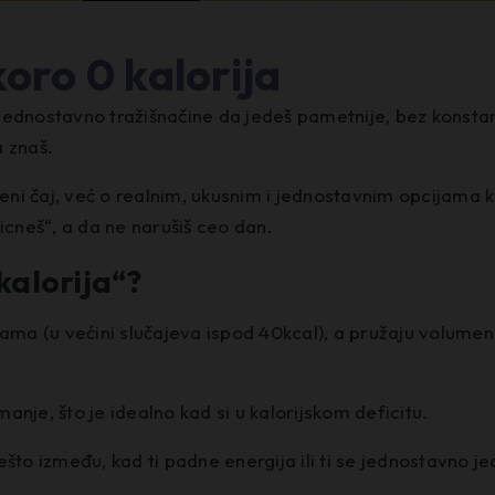
oro 0 kalorija
li jednostavno tražišnačine da jedeš pametnije, bez konst
 znaš.
eleni čaj, već o realnim, ukusnim i jednostavnim opcijama
icneš“, a da ne narušiš ceo dan.
kalorija“?
rama (u većini slučajeva ispod 40kcal), a pružaju volumen
nje, što je idealno kad si u kalorijskom deficitu.
nešto između, kad ti padne energija ili ti se jednostavno j