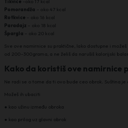
Tikvice
–oko 17 kcal
Pomorandža
– oko 47 kcal
Rotkvice
– oko 16 kcal
Paradajz
– oko 18 kcal
Špargla
– oko 20 kcal
Sve ove namirnice su praktične, lako dostupne i možeš ih 
od 200–300grama, a ne želiš da narušiš kalorijski bala
Kako da koristiš ove namirnice
Ne radi se o tome da ti ovo bude ceo obrok. Suština je 
Možeš ih ubaciti
● kao užinu između obroka
● kao prilog uz glavni obrok