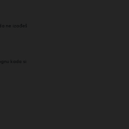
 da ne izađeš
ognu kada si