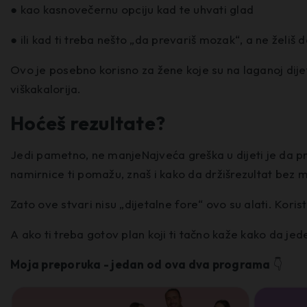
● kao kasnovečernu opciju kad te uhvati glad
● ili kad ti treba nešto „da prevariš mozak“, a ne želiš d
Ovo je posebno korisno za žene koje su na laganoj dijeti,
viškakalorija.
Hoćeš rezultate?
Jedi pametno, ne manjeNajveća greška u dijeti je da pr
namirnice ti pomažu, znaš i kako da držišrezultat bez 
Zato ove stvari nisu „dijetalne fore“ ovo su alati. Koris
A ako ti treba gotov plan koji ti tačno kaže kako da jed
Moja preporuka - jedan od ova dva programa
👇