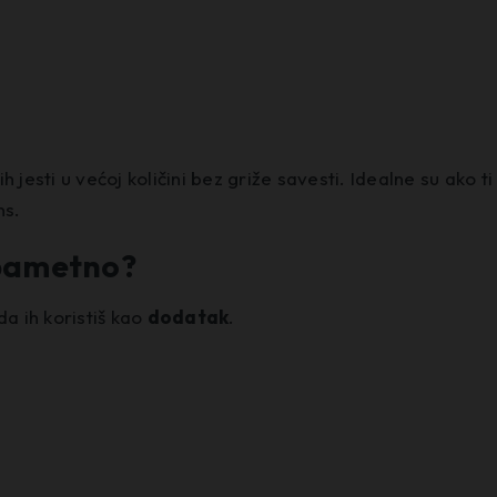
jesti u većoj količini bez griže savesti. Idealne su ako ti
ns.
 pametno?
da ih koristiš kao
dodatak
.