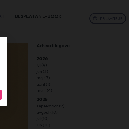
KT
BESPLATAN E-BOOK
PRIJAVITE SE
Arhiva blogova
2026
jul
(4)
jun
(3)
maj
(7)
april
(1)
mart
(4)
2025
septembar
(9)
avgust
(10)
jul
(10)
jun
(10)