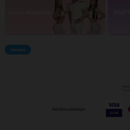
ishrana
Kartično plaćanje: