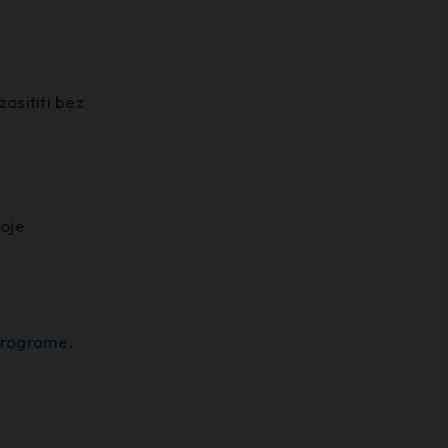
zasititi bez
koje
rograme
.