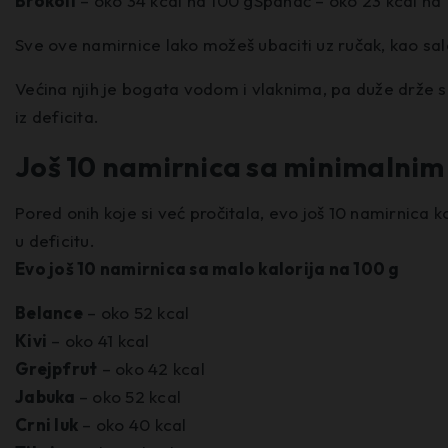
Brokoli
– oko 34 kcal na 100 gSpanać – oko 23 kcal na
Sve ove namirnice lako možeš ubaciti uz ručak, kao sal
Većina njih je bogata vodom i vlaknima, pa duže drže si
iz deficita.
Još 10 namirnica sa minimalnim 
Pored onih koje si već pročitala, evo još 10 namirnica k
u deficitu.
Evo još 10 namirnica sa malo kalorija na 100 g
Belance
– oko 52 kcal
Kivi
– oko 41 kcal
Grejpfrut
– oko 42 kcal
Jabuka
– oko 52 kcal
Crni luk
– oko 40 kcal