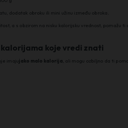
 100 g
atu, dodatak obroku ili mini užinu između obroka.
tost, a s obzirom na nisku kalorijsku vrednost, pomažu ti
kalorijama koje vredi znati
oje imaju
jako malo kalorija
, ali mogu ozbiljno da ti pom