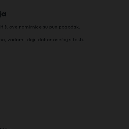
ja
zasitiš, ove namirnice su pun pogodak.
ma, vodom i daju dobar osećaj sitosti.