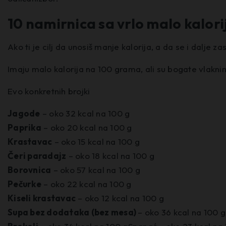
10 namirnica sa vrlo malo kalori
Ako ti je cilj da unosiš manje kalorija, a da se i dalje 
Imaju malo kalorija na 100 grama, ali su bogate vlakni
Evo konkretnih brojki
Jagode
– oko 32 kcal na 100 g
Paprika
– oko 20 kcal na 100 g
Krastavac
– oko 15 kcal na 100 g
Čeri paradajz
– oko 18 kcal na 100 g
Borovnica
– oko 57 kcal na 100 g
Pečurke
– oko 22 kcal na 100 g
Kiseli krastavac
– oko 12 kcal na 100 g
Supa bez dodataka (bez mesa)
– oko 36 kcal na 100 g