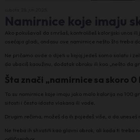
subota, 28. jun 2025.
Namirnice koje imaju sk
Ako pokušavaš da smršaš, kontrolišeš kalorijski unos i
osećaja gladi, ondasu ove namirnice nešto što treba da
Ne pričamo ovde o dijeti u kojoj jedeš samo salatu i z
da ubaciš kaoužinu, dodatak obroku ili kao „nešto da gr
Šta znači „namirnice sa skoro 0 
To su namirnice koje imaju jako malo kalorija na 100 g
sitosti i često idosta vlakana ili vode.
Drugim rečima, možeš da ih pojedeš više, a da uneseš ma
Ne treba ih shvatiti kao glavni obrok, ali kada ti treba 
odličanizbor.