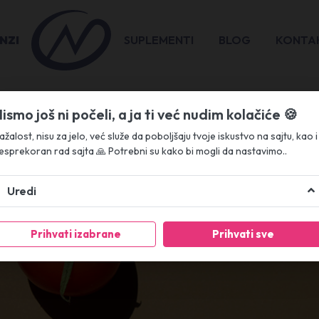
NZI
Logo
SUPLEMENTI
BLOG
KONTA
ismo još ni počeli, a ja ti već nudim kolačiće 🍪
ažalost, nisu za jelo, već služe da poboljšaju tvoje iskustvo na sajtu, kao i
esprekoran rad sajta 🙏 Potrebni su kako bi mogli da nastavimo..
Uredi
Prihvati izabrane
Prihvati sve