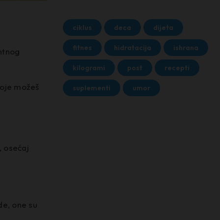
ciklus
deca
dijeta
fitnes
hidratacija
ishrana
antnog
kilogrami
post
recepti
 koje možeš
suplementi
umor
, osećaj
ede, one su