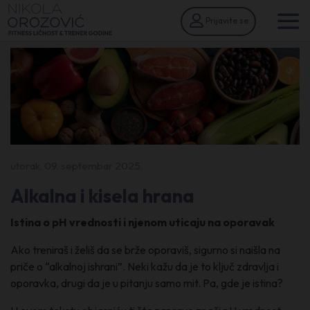
Prijavite se
utorak, 09. septembar 2025.
Alkalna i kisela hrana
Istina o pH vrednosti i njenom uticaju na oporavak
Ako treniraš i želiš da se brže oporaviš, sigurno si naišla na
priče o “alkalnoj ishrani”. Neki kažu da je to ključ zdravlja i
oporavka, drugi da je u pitanju samo mit. Pa, gde je istina?