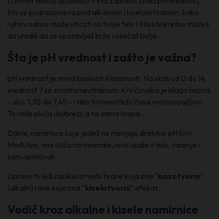
U ovom tekstu objasniću ti šta zapravo znači pH vrednost,
šta se podrazumeva pod alkalnom i kiselom hranom, kako
njihov odnos može uticati na tvoje telo i šta konkretno možeš
da uradiš da se oporavljaš brže i osećaš bolje.
Šta je pH vrednost i zašto je važna?
pH vrednost je mera kiselosti ili baznosti. Na skali od 0 do 14,
vrednost 7 se smatra neutralnom. Krv čoveka je blago bazna
- oko 7,35 do 7,45 - i telo tu ravnotežu čuva veoma pažljivo.
To rade pluća i bubrezi, a ne sama hrana.
Dakle, namirnice koje jedeš ne menjaju direktno pH krvi.
Međutim, one utiču na minerale, nivo upale u telu, varenje i
sam oporavak.
Upravo tu leži razlika između hrane koja ima “
bazotvorni
”
(alkalni) i one koja ima “
kiselotvorni
” efekat.
Vodič kroz alkalne i kisele namirnice