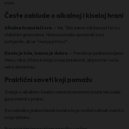
ovsa
Česte zablude o alkalnoj i kiseloj hrani
Alkalna hrana leči sve.
– Ne. Telo samo održava pH krvi u
stabilnim granicama. Hrana pomaže oporavak kroz
nutrijente, ali ne “menja pH krvi”.
Kiselo je loše, bazno je dobro
. – Previše pojednostavljeno.
Meso, riba i žitarice imaju svoje prednosti, ali povrće i voće
neka dominiraju.
Praktični saveti koji pomažu
Znanje o alkalnim i kiselim namirnicama ima smisla tek kada
ga primeniš u praksi.
Evo nekoliko jednostavnih koraka koje možeš odmah uvesti u
svoju ishranu.
Puni pola tanjira povrćem na ručku i večeri.