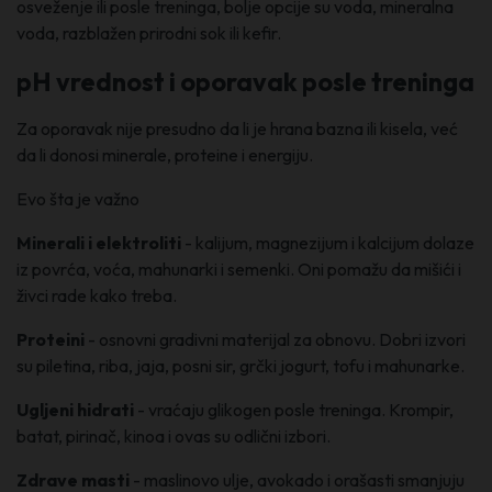
osveženje ili posle treninga, bolje opcije su voda, mineralna
voda, razblažen prirodni sok ili kefir.
pH vrednost i oporavak posle treninga
Za oporavak nije presudno da li je hrana bazna ili kisela, već
da li donosi minerale, proteine i energiju.
Evo šta je važno
Minerali i elektroliti
- kalijum, magnezijum i kalcijum dolaze
iz povrća, voća, mahunarki i semenki. Oni pomažu da mišići i
živci rade kako treba.
Proteini
- osnovni gradivni materijal za obnovu. Dobri izvori
su piletina, riba, jaja, posni sir, grčki jogurt, tofu i mahunarke.
Ugljeni hidrati
- vraćaju glikogen posle treninga. Krompir,
batat, pirinač, kinoa i ovas su odlični izbori.
Zdrave masti
- maslinovo ulje, avokado i orašasti smanjuju