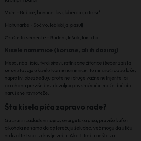
Voće - Bobice, banane, kivi, lubenica, citrusi*
Mahunarke - Sočivo, leblebija, pasulj
Orašasti i semenke - Badem, lešnik, lan, chia
Kisele namirnice (korisne, ali ih doziraj)
Meso, riba, jaja, tvrdi sirevi, rafinisane žitarice i šećer zaista
se svrstavaju u kiselotvorne namirnice. To ne znači da su loše,
naprotiv, obezbeđuju proteine i druge važne nutrijente, ali
ako ih ima previše bez dovoljno povrća/voća, može doći do
narušene ravnoteže.
Šta kisela pića zapravo rade?
Gazirani i zaslađeni napici, energetska pića, previše kafe i
alkohola ne samo da opterećuju želudac, već mogu da utiču
na kvalitet sna i zdravlje zuba. Ako ti treba nešto za