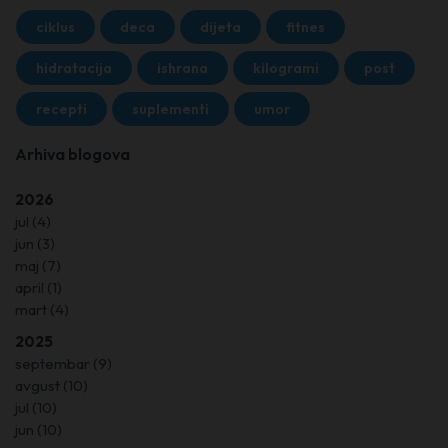
ciklus
deca
dijeta
fitnes
hidratacija
ishrana
kilogrami
post
recepti
suplementi
umor
Arhiva blogova
2026
jul
(4)
jun
(3)
maj
(7)
april
(1)
mart
(4)
2025
septembar
(9)
avgust
(10)
jul
(10)
jun
(10)