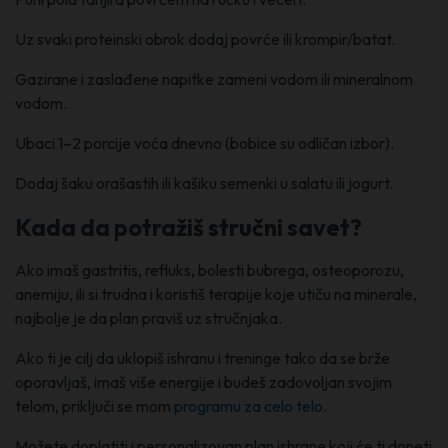
Uz svaki proteinski obrok dodaj povrće ili krompir/batat.
Gazirane i zaslađene napitke zameni vodom ili mineralnom
vodom.
Ubaci 1–2 porcije voća dnevno (bobice su odličan izbor).
Dodaj šaku orašastih ili kašiku semenki u salatu ili jogurt.
Kada da potražiš stručni savet?
Ako imaš gastritis, refluks, bolesti bubrega, osteoporozu,
anemiju, ili si trudna i koristiš terapije koje utiču na minerale,
najbolje je da plan praviš uz stručnjaka.
Ako ti je cilj da uklopiš ishranu i treninge tako da se brže
oporavljaš, imaš više energije i budeš zadovoljan svojim
telom, priključi se mom
programu za celo telo
.
Možete doplatiti i personalizovan plan ishrane koji će ti doneti