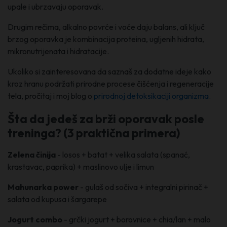
upale i ubrzavaju oporavak.
Drugim rečima, alkalno povrće i voće daju balans, ali ključ
brzog oporavka je kombinacija proteina, ugljenih hidrata,
mikronutrijenata i hidratacije.
Ukoliko si zainteresovana da saznaš za dodatne ideje kako
kroz hranu podržati prirodne procese čišćenja i regeneracije
tela, pročitaj i moj blog o
prirodnoj detoksikaciji organizma
.
Šta da jedeš za brži oporavak posle
treninga? (3 praktična primera)
Zelena činija
- losos + batat + velika salata (spanać,
krastavac, paprika) + maslinovo ulje i limun
Mahunarka power
- gulaš od sočiva + integralni pirinač +
salata od kupusa i šargarepe
Jogurt combo
- grčki jogurt + borovnice + chia/lan + malo