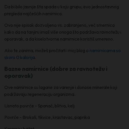
Da bi bilo jasnije šta spada u koju grupu, evo jednostavnog
pregleda najčešćih namirnica.
Ovo nije spisak dozvoljeno vs. zabranjeno, već smernica
kako da na tanjiru imaš više onoga što podržava ravnotežu i
oporavak, a da kiselotvorne namirnice koristiš umereno.
Ako te zanima, možeš pročitati i moj blog o
namirnicama sa
skoro 0 kalorija
.
Bazne namirnice (dobre za ravnotežu i
oporavak)
Ove namirnice su lagane za varenje i donose minerale koji
podržavaju regeneraciju organizma.
Lisnato povrće - Spanać, blitva, kelj
Povrće - Brokoli, tikvice, krastavac, paprika
Krompir i batat